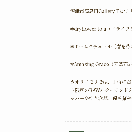
沼津市高島町Gallery Fにて「
✾dryflower to u（ド
✾ホームクチュール（春を待
✾Amazing Grace（天
カオリノモリでは、手軽に召
ト限定のRAWバターサンド
ッパーや空き容器、保冷剤や